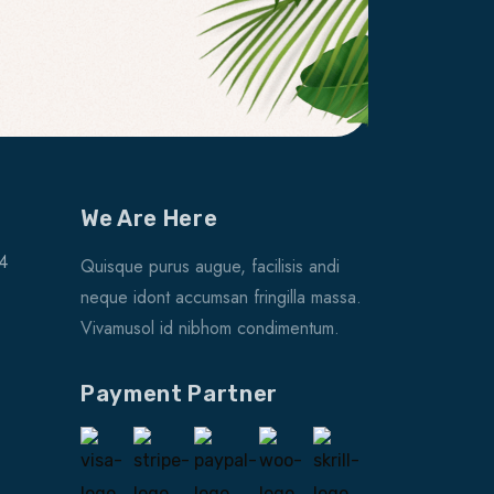
We Are Here
4
Quisque purus augue, facilisis andi
neque idont accumsan fringilla massa.
Vivamusol id nibhom condimentum.
Payment Partner