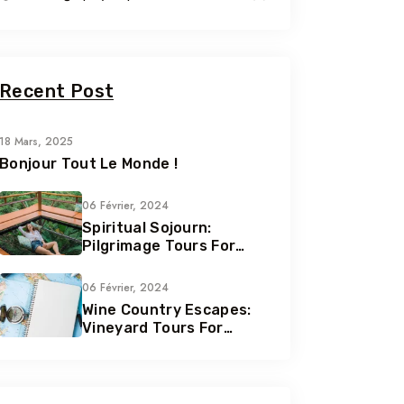
Recent Post
18 Mars, 2025
Bonjour Tout Le Monde !
06 Février, 2024
Spiritual Sojourn:
Pilgrimage Tours For
Soul Seekers
06 Février, 2024
Wine Country Escapes:
Vineyard Tours For
Connoisseurs