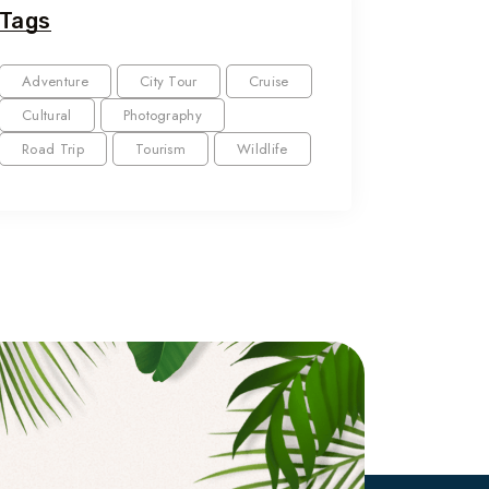
Tags
Adventure
City Tour
Cruise
Cultural
Photography
Road Trip
Tourism
Wildlife