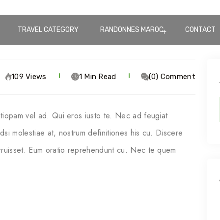
TRAVEL CATEGORY
RANDONNES MAROC
CONTACT
109 Views
1 Min Read
(0) Comment
tiopam vel ad. Qui eros iusto te. Nec ad feugiat
odsi molestiae at, nostrum definitiones his cu. Discere
erruisset. Eum oratio reprehendunt cu. Nec te quem