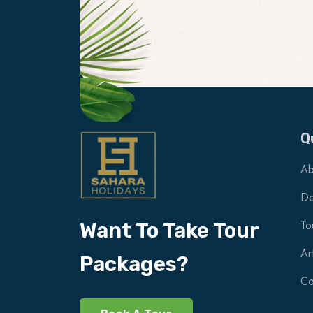
Q
Ab
De
To
Want To Take Tour
Ar
Packages?
Co