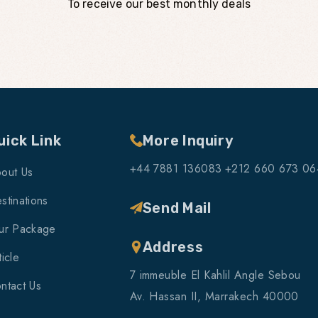
To receive our best monthly deals
uick Link
More Inquiry
+44 7881 136083
+212 660 673 06
out Us
stinations
Send Mail
ur Package
Address
ticle
7 immeuble El Kahlil Angle Sebou
ntact Us
Av. Hassan II, Marrakech 40000