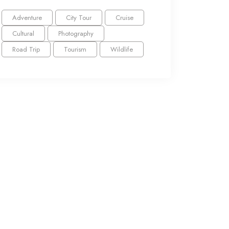
Adventure
City Tour
Cruise
Cultural
Photography
Road Trip
Tourism
Wildlife