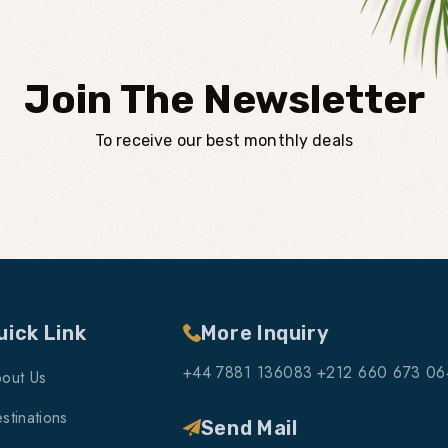
Join The Newsletter
To receive our best monthly deals
uick Link
More Inquiry
+44 7881 136083
+212 660 673 06
out Us
stinations
Send Mail