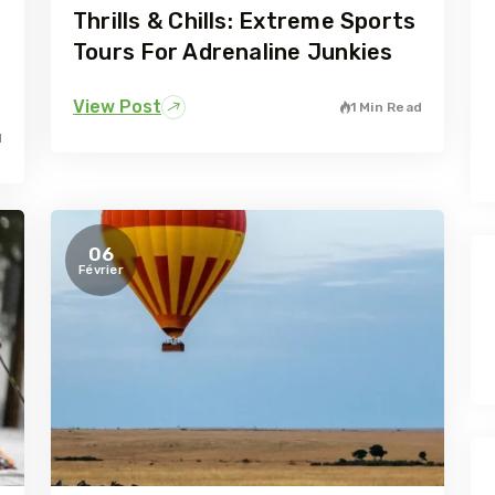
Thrills & Chills: Extreme Sports
Tours For Adrenaline Junkies
View Post
1 Min Read
d
06
Février