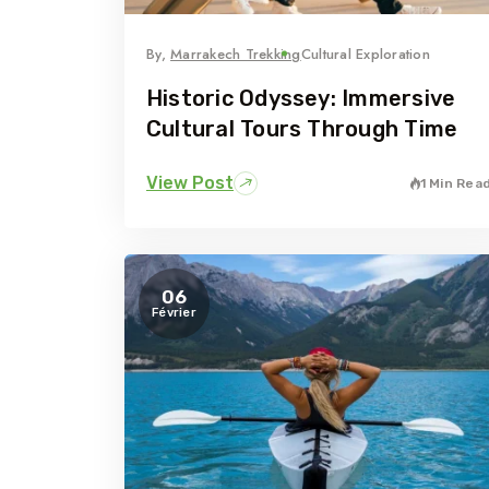
By,
Marrakech Trekking
Cultural Exploration
Historic Odyssey: Immersive
Cultural Tours Through Time
View Post
1 Min Rea
06
Février