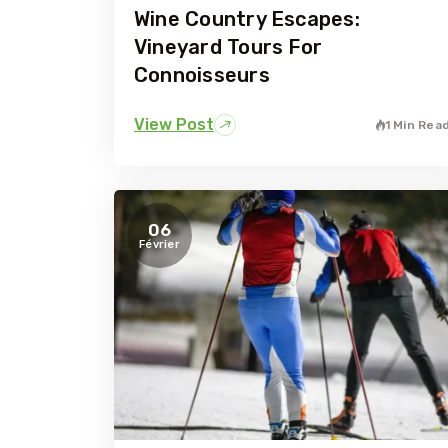
Wine Country Escapes:
Vineyard Tours For
Connoisseurs
View Post
1 Min Rea
06
Février