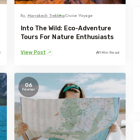
By,
Marrakech Trekking
Cruise Voyage
Into The Wild: Eco-Adventure
Tours For Nature Enthusiasts
View Post
d
1 Min Read
06
Février