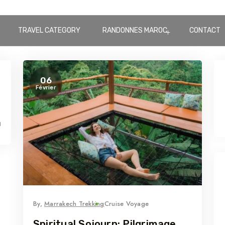
TRAVEL CATEGORY
RANDONNES MAROC
CONTACT
06
Février
d
By,
Marrakech Trekking
Cruise Voyage
Spiritual Sojourn: Pilgrimage