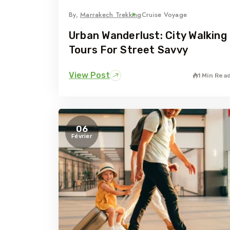
By,
Marrakech Trekking
Cruise Voyage
Urban Wanderlust: City Walking
Tours For Street Savvy
View Post
1 Min Rea
06
Février