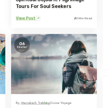
Tours For Soul Seekers
View Post
1 Min Read
06
Février
By,
Marrakech Trekking
Cruise Voyage