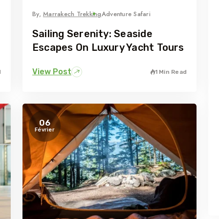
By,
Marrakech Trekking
Adventure Safari
Sailing Serenity: Seaside
Escapes On Luxury Yacht Tours
View Post
d
1 Min Read
06
Février