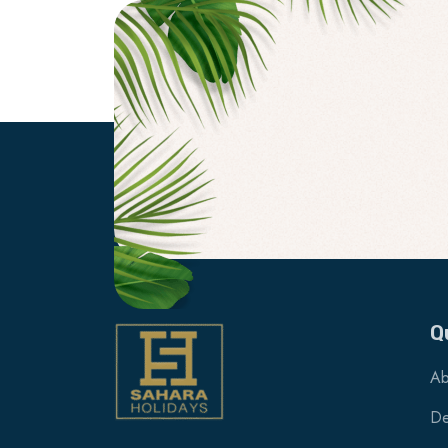
Q
Ab
De