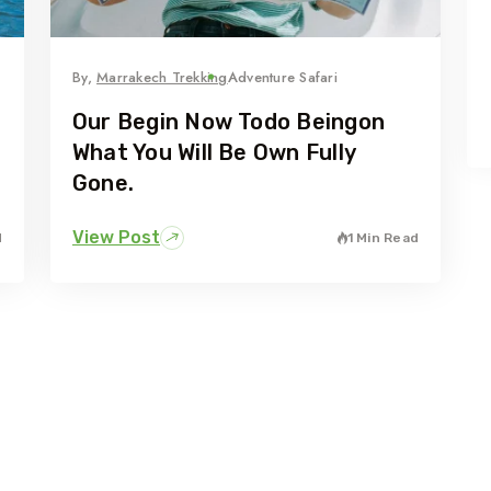
By,
Marrakech Trekking
Adventure Safari
Our Begin Now Todo Beingon
What You Will Be Own Fully
Gone.
View Post
d
1 Min Read