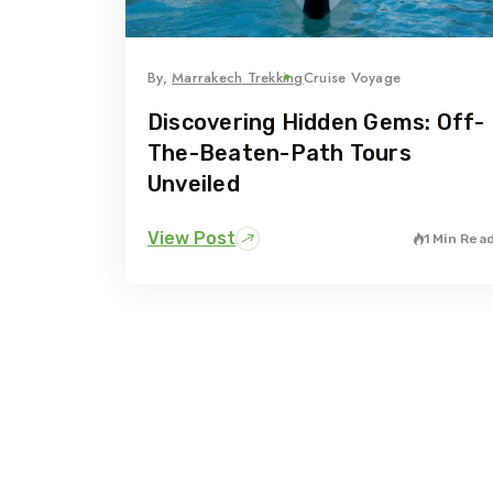
By,
Marrakech Trekking
Cruise Voyage
Discovering Hidden Gems: Off-
The-Beaten-Path Tours
Unveiled
View Post
1 Min Rea