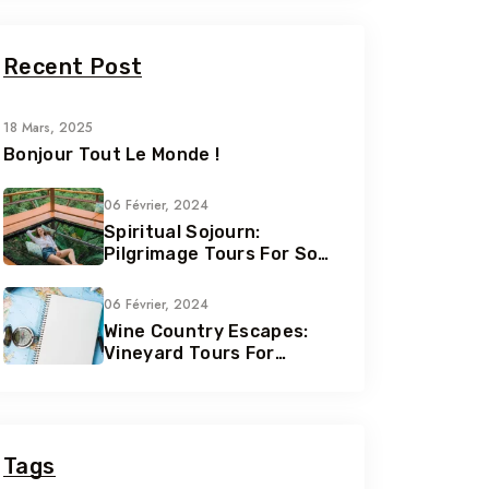
Recent Post
18 Mars, 2025
Bonjour Tout Le Monde !
06 Février, 2024
Spiritual Sojourn:
Pilgrimage Tours For Soul
Seekers
06 Février, 2024
Wine Country Escapes:
Vineyard Tours For
Connoisseurs
Tags