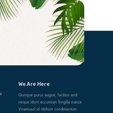
We Are Here
4
Quisque purus augue, facilisis andi
neque idont accumsan fringilla massa.
Vivamusol id nibhom condimentum.