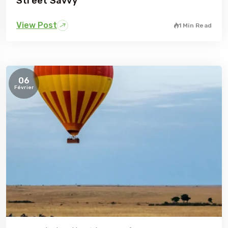
Street Savvy
View Post
1 Min Read
06
Février