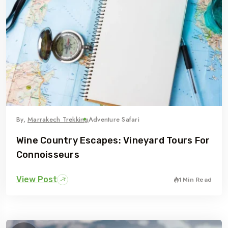
AMID
Casablanca
By,
Marrakech Trekking
Adventure Safari
Wine Country Escapes: Vineyard Tours For
Connoisseurs
View Post
1 Min Read