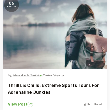
06
Février
By,
Marrakech Trekking
Cruise Voyage
Thrills & Chills: Extreme Sports Tours For
Adrenaline Junkies
View Post
1 Min Read