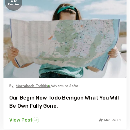
06
Février
By,
Marrakech Trekking
Adventure Safari
Our Begin Now Todo Beingon What You Will
Be Own Fully Gone.
View Post
1 Min Read