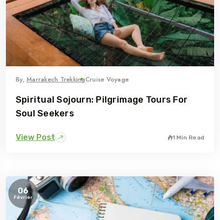
By,
Marrakech Trekking
Cruise Voyage
Spiritual Sojourn: Pilgrimage Tours For
Soul Seekers
View Post
1 Min Read
5 Tour
06
Février
To
Travel To